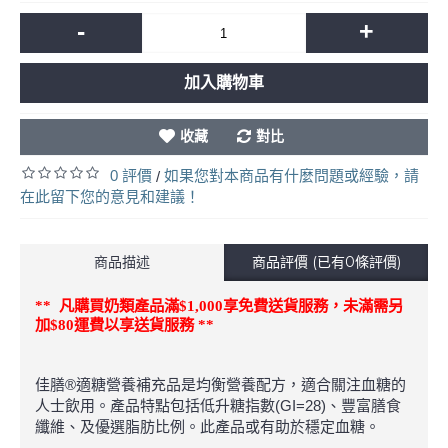
-
+
加入購物車
收藏
對比
0 評價
如果您對本商品有什麼問題或經驗，請
/
在此留下您的意見和建議！
商品描述
商品評價 (已有0條評價)
凡購買奶類產品滿
$1,000
享免費送貨服務，未滿
需另
**
加
$80
運費以享送貨服務
**
佳膳®適糖營養補充品是均衡營養配方，適合關注血糖的
人士飲用。產品特點包括低升糖指數(GI=28)、豐富膳食
纖維、及優選脂肪比例。此產品或有助於穩定血糖。