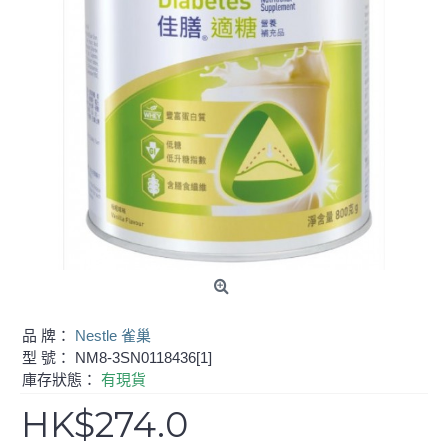
品 牌：
Nestle 雀巢
型 號：
NM8-3SN0118436[1]
庫存狀態：
有現貨
HK$274.0