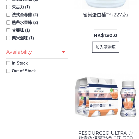
朱古力 (1)
雀巢蛋白補™ (227克)
法式至尊雞 (2)
熱帶水果味 (2)
甘薯味 (1)
HK$130.0
粟米湯味 (1)
蘋果味 (1)
加入購物車
Availability
豆腐味 (1)
香橙味 (2)
In Stock
香蕉味 (1)
Out of Stock
鱈魚雜菜 (1)
RESOURCE® ULTRA 力
源素® 倍營™榛子味 (200