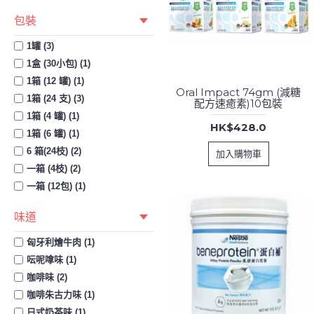
包裝
1罐 (3)
1盒 (30小包) (1)
1箱 (12 罐) (1)
Oral Impact 74gm (減糖
1箱 (24 支) (3)
配方速癒素)10包裝
1箱 (4 罐) (1)
HK$428.0
1箱 (6 罐) (1)
6 箱(24枝) (2)
加入購物車
一箱 (4枝) (2)
一箱 (12包) (1)
味道
匈牙利燴牛肉 (1)
呍呢嗱味 (1)
咖啡味 (2)
咖啡朱古力味 (1)
日式奶茶味 (1)