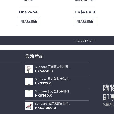
HK$745.0
HK$400.0
加入購物車
加入購物車
LOAD MORE
最新產品
Suncare 可調高U型沐浴椅連可拆背板(特闊坐位)
HK$450.0
Suncare 長方型扶手站立式四腳拐杖 ( 藍色)
HK$125.0
購
Suncare 長方型扶手細四腳站立式拐杖 (綠色)
HK$160.0
即
Suncare (紅色細輪) 輕型鋁合金輪椅帶手剎車
^尿
HK$2,050.0