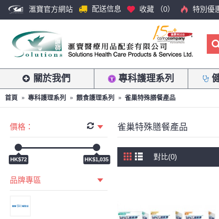
配送信息
滙寶官方網站
收藏 （
0
）
特別優
關於我們
專科護理系列
首頁
專科護理系列
餵食護理系列
雀巢特殊膳餐產品
雀巢特殊膳餐產品
價格：
對比(0)
HK$72
HK$1,035
品牌專區