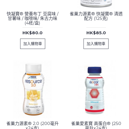
快凝寶® 營養布丁 豆腐味 /
雀巢力源素® 快凝寶® 清透
甘薯味 / 咖啡味/ 朱古力味
配方 (125克)
(4柸/盒)
HK$80.0
HK$85.0
加入購物車
加入購物車
雀巢力源素® 2.0 (200毫升
雀巢愛素寶 高蛋白® (250
x24支)
毫升x24支)