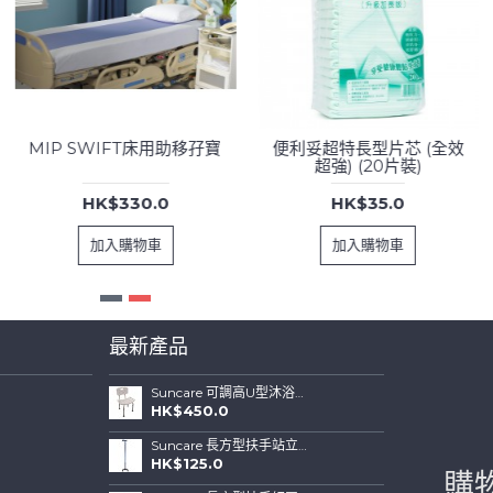
MIP SWIFT床用助移孖寶
便利妥超特長型片芯 (全效
超強) (20片裝)
HK$330.0
HK$35.0
加入購物車
加入購物車
最新產品
Suncare 可調高U型沐浴椅連可拆背板(特闊坐位)
HK$450.0
Suncare 長方型扶手站立式四腳拐杖 ( 藍色)
HK$125.0
購