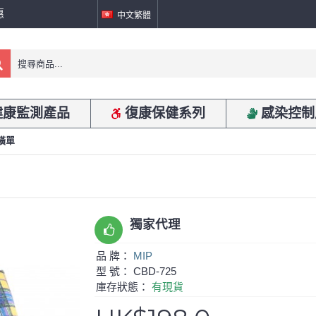
惠
中文繁體
健康監測產品
復康保健系列
感染控制
橫單
獨家代理
品 牌：
MIP
型 號：
CBD-725
庫存狀態：
有現貨