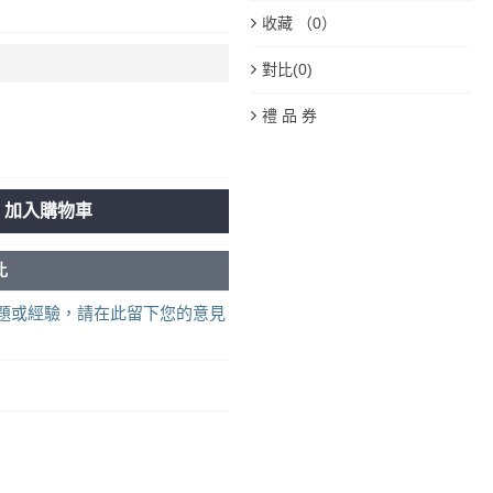
收藏 （
0
）
對比(
0
)
禮 品 券
加入購物車
比
題或經驗，請在此留下您的意見