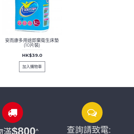
安而康多用途即棄衛生床墊
(10片裝)
HK$39.0
加入購物車
$800
查詢請致電:
物滿
^