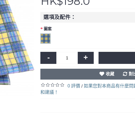
HK$198.0
選項及配件：
圖案
-
+
收藏
對
0 評價
如果您對本商品有什麼問
/
和建議！