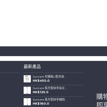
最新產品
Suncare 可調高U型沐浴椅連可拆背板(特闊坐位)
HK$450.0
Suncare 長方型扶手站立式四腳拐杖 ( 藍色)
HK$125.0
購
Suncare 長方型扶手細四腳站立式拐杖 (綠色)
HK$160.0
即