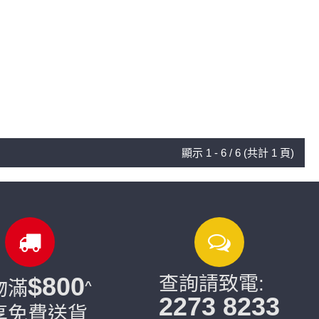
顯示 1 - 6 / 6 (共計 1 頁)
$800
查詢請致電:
物滿
^
2273 8233
享免費送貨