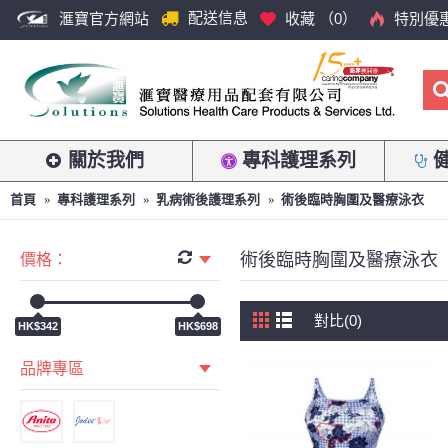
配送信息
滙寶官方網站
收藏 （
0
）
特別優
關於我們
專科護理系列
首頁
專科護理系列
乳病術後護理系列
術後臨時胸圍及醫療泳衣
術後臨時胸圍及醫療泳衣
價格：
對比(0)
HK$342
HK$698
品牌專區