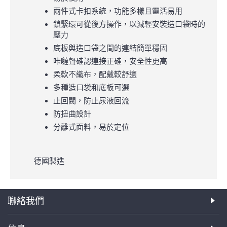
兩件式卡扣系統，功能多樣且靈活易用
鎖緊環可從後方操作，以減輕安裝造口袋時的
壓力
底板與造口袋之間的連結簡單穩固
咔噠聲確認連接正確，安全性更高
柔軟不織布，配戴較舒適
多種造口袋和底板可選
止回閥，防止尿液回流
防扭曲設計
分離式面料，易於定位
德國製造
聯絡我們