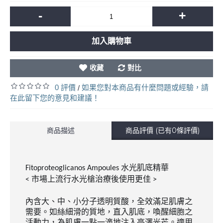
-
+
加入購物車
收藏
對比
0 評價
如果您對本商品有什麼問題或經驗，請
/
在此留下您的意見和建議！
商品描述
商品評價 (已有0條評價)
水光肌底精華
Fitoproteoglicanos Ampoules
市場上流行水光槍治療後使用更佳
<
>
內含大、中、小分子透明質酸，全效滿足肌膚之
需要。如絲細滑的質地，直入肌底，喚醒細胞之
活動力，為肌膚一點一滴地注入亮澤光芒。適用