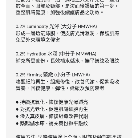
於全面、眼部及頸部，是潔面後護膚的第一步，
重整肌膚健康，加強後續護膚品之功效。
光澤
大分子
0.2% Luminosity
(
HMWHA)
形成一層透氣薄膜，使皮膚光滑濕潤，保護肌膚
免受外來環境之侵害
水潤
中分子
0.2% Hydration
(
MMWHA)
補充所需養份，長效補水儲水、撫平皺紋及眼紋
緊緻
小分子
0.2% Firming
(
LMWHA)
喚醒細胞再生、組織修復、改善代謝、促進吸收
營養，回復健康、彈性，延緩及預防衰老
持續抗氧化
恢復健康光澤透亮
●
-
對抗光老化
促進肌膚細胞再生
●
-
滲入真皮層
修復組織改善代謝
●
-
築起儲水庫
補充養份撫平皺紋
●
-
使用方法
早晚使用塗上全面、眼部及頸部輕柔按
: