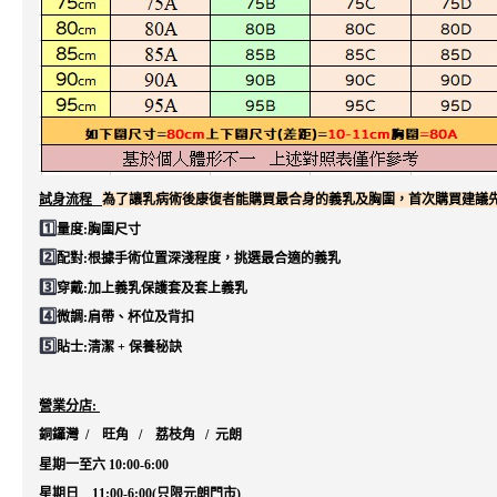
試身流程
為了讓乳病術後康復者能購買最合身的義乳及胸圍，首次購買建議
1️⃣
量度:胸圍尺寸
2️⃣
配對:根據手術位置深淺程度，挑選最合適的義乳
3️⃣
穿戴:加上義乳保護套及套上義乳
4️⃣
微調:肩帶、杯位及背扣
5️⃣
貼士:清潔
+
保養秘訣
營業分店
:
銅鑼灣
/
旺角
/
荔枝角
/
元朗
星期一至六
10:00-6:00
星期日
11:00-6:00(
只限元朗門市
)