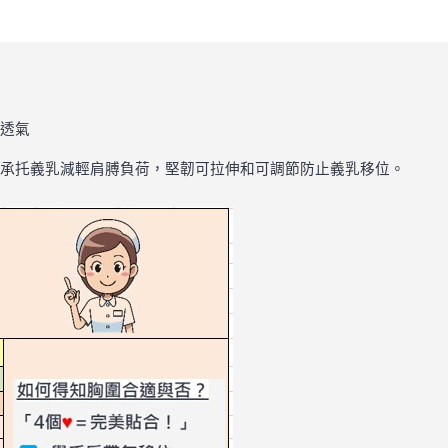
軟透氣
有效承托義乳減輕肩膊負荷，堅韌可拉伸和可調節防止義乳移位。