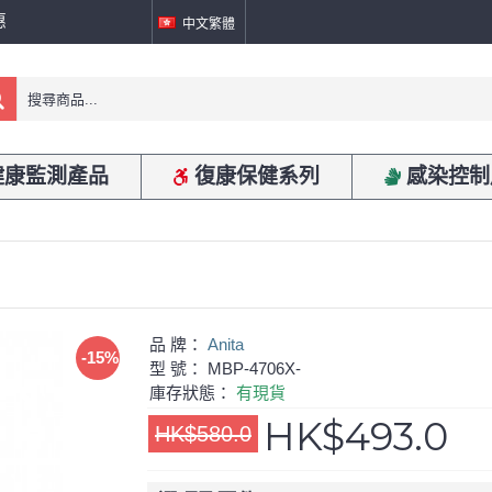
惠
中文繁體
健康監測產品
復康保健系列
感染控制
品 牌：
Anita
-15%
型 號：
MBP-4706X-
庫存狀態：
有現貨
HK$493.0
HK$580.0