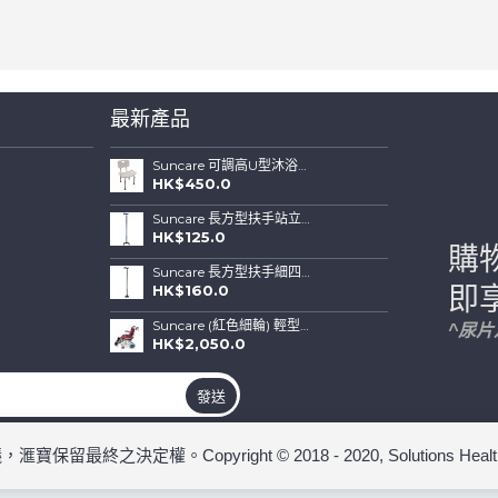
最新產品
Suncare 可調高U型沐浴椅連可拆背板(特闊坐位)
HK$450.0
Suncare 長方型扶手站立式四腳拐杖 ( 藍色)
HK$125.0
購
Suncare 長方型扶手細四腳站立式拐杖 (綠色)
HK$160.0
即
Suncare (紅色細輪) 輕型鋁合金輪椅帶手剎車
^尿
HK$2,050.0
發送
ight © 2018 - 2020, Solutions Health Care Product