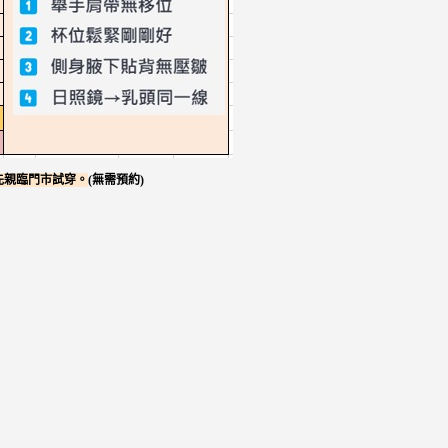
先親臨門市試穿。
(
無需預約
)