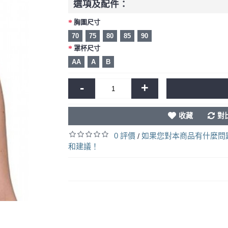
選項及配件：
胸圍尺寸
70
75
80
85
90
罩杯尺寸
AA
A
B
-
+
收藏
對
0 評價
如果您對本商品有什麼問
/
和建議！