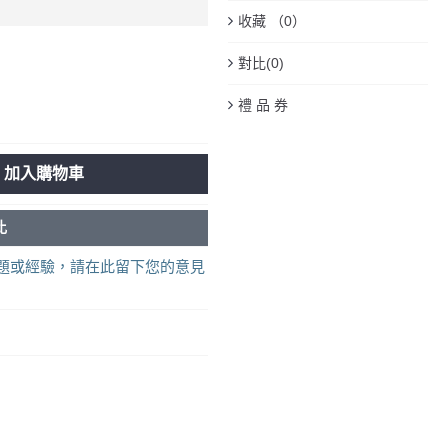
收藏 （
0
）
對比(
0
)
禮 品 券
加入購物車
比
題或經驗，請在此留下您的意見