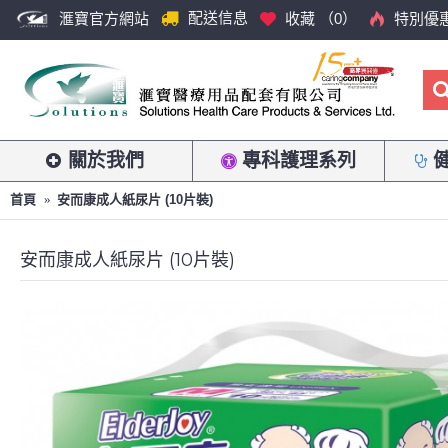
配送信息
滙寶官方網站
收藏 （
0
）
特別優
關於我們
專科護理系列
首頁
安而康成人紙尿片 (10片裝)
安而康成人紙尿片 (10片裝)