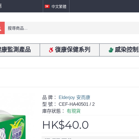
惠
中文繁體
健康監測產品
復康保健系列
感染控制
品 牌：
Elderjoy 安而康
型 號：
CEF-HA40501 / 2
庫存狀態：
有現貨
HK$40.0