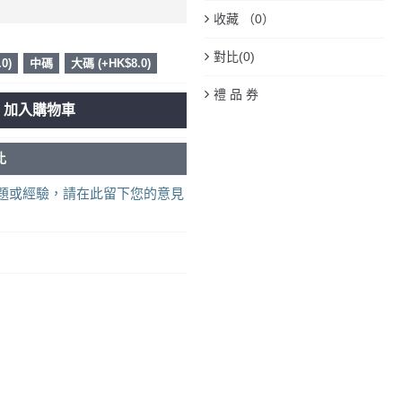
收藏 （
0
）
對比(
0
)
0)
中碼
大碼 (+HK$8.0)
禮 品 券
加入購物車
比
題或經驗，請在此留下您的意見