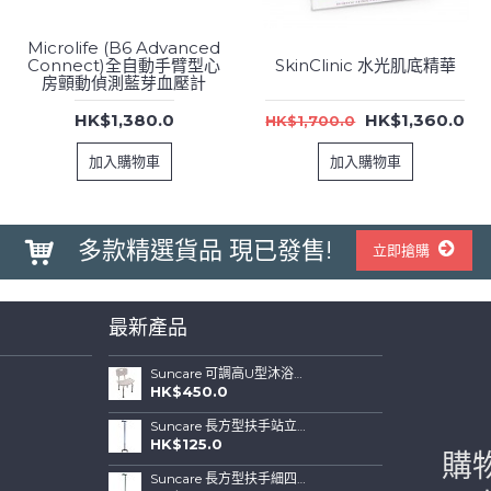
Microlife (B6 Advanced
Connect)全自動手臂型心
SkinClinic 水光肌底精華
房顫動偵測藍芽血壓計
HK$1,380.0
HK$1,360.0
HK$1,700.0
加入購物車
加入購物車
多款精選貨品 現已發售!
立即搶購
最新產品
Suncare 可調高U型沐浴椅連可拆背板(特闊坐位)
HK$450.0
Suncare 長方型扶手站立式四腳拐杖 ( 藍色)
HK$125.0
購
Suncare 長方型扶手細四腳站立式拐杖 (綠色)