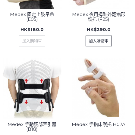
Medex 固定上肢吊帶
Medex 夜用拇趾外翻矯形
(E05)
護托 (F25)
HK$180.0
HK$290.0
加入購物車
加入購物車
Medex 手動腰部牽引器
Medex 手指床護托 H07A
(B18)