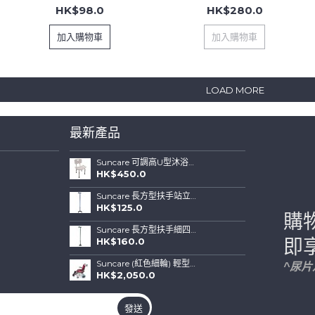
HK$98.0
HK$280.0
加入購物車
加入購物車
LOAD MORE
最新產品
Suncare 可調高U型沐浴椅連可拆背板(特闊坐位)
HK$450.0
Suncare 長方型扶手站立式四腳拐杖 ( 藍色)
HK$125.0
購
Suncare 長方型扶手細四腳站立式拐杖 (綠色)
HK$160.0
即
Suncare (紅色細輪) 輕型鋁合金輪椅帶手剎車
^尿
HK$2,050.0
發送