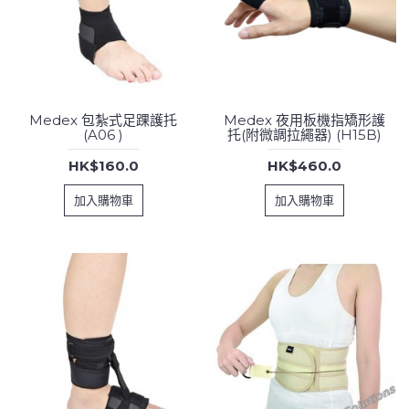
Medex 包紮式足踝護托
Medex 夜用板機指矯形護
(A06 )
托(附微調拉繩器) (H15B)
HK$160.0
HK$460.0
加入購物車
加入購物車