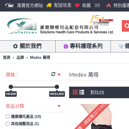
配送信息
滙寶官方網站
收藏 （
0
）
特別優
關於我們
專科護理系列
首頁
品牌
Medex 萬得
Medex 萬得
價格：
對比(0)
HK$98
HK$3,800
歡迎預購，請致電2273 8233訂購
商品分類
健康護托產品 (10)
其他減壓用品 (1)