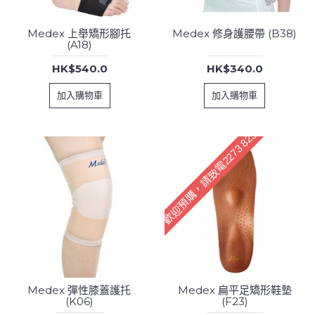
Medex 上舉矯形腳托
Medex 修身護腰帶 (B38)
(A18)
HK$540.0
HK$340.0
加入購物車
加入購物車
歡迎預購，請致電2273 8233訂購
Medex 彈性膝蓋護托
Medex 扁平足矯形鞋墊
(K06)
(F23)