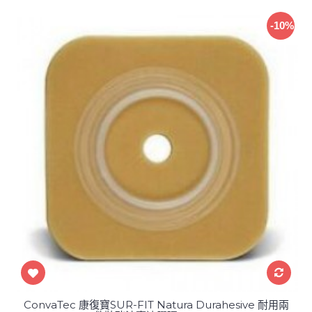
-10%
ConvaTec 康復寶SUR-FIT Natura Durahesive 耐用兩