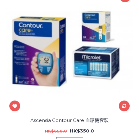
Ascensia Contour Care 血糖機套裝
HK$350.0
HK$650.0