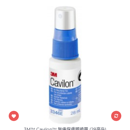
3M™ Cavilon™ 無痛保膚膜噴霧 (28毫升)