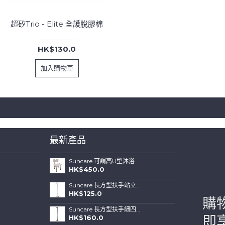
超矽Trio - Elite 全護脫膠棉
HK$130.0
加入購物車
最新產品
Suncare 可調高U型沐浴椅連可拆背板(特闊坐位)
HK$450.0
Suncare 長方型扶手站立式四腳拐杖 ( 藍色)
HK$125.0
購
Suncare 長方型扶手細四腳站立式拐杖 (綠色)
HK$160.0
即