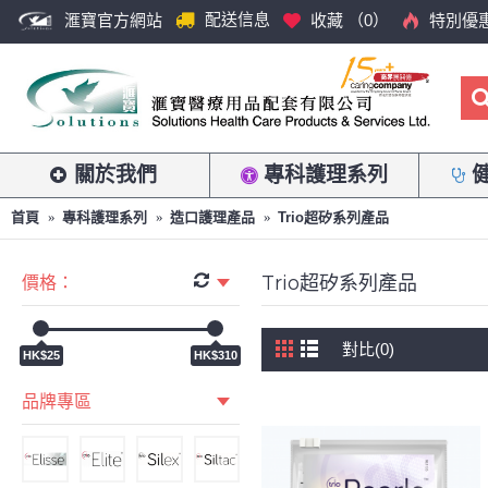
配送信息
滙寶官方網站
收藏 （
0
）
特別優
關於我們
專科護理系列
首頁
專科護理系列
造口護理產品
Trio超矽系列產品
Trio超矽系列產品
價格：
對比(0)
HK$25
HK$310
品牌專區