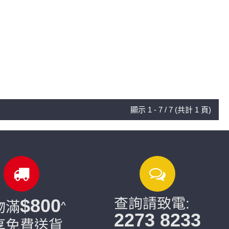
顯示 1 - 7 / 7 (共計 1 頁)
$800
查詢請致電:
物滿
^
2273 8233
享免費送貨