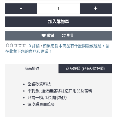
-
+
加入購物車
收藏
對比
0 評價
如果您對本商品有什麼問題或經驗，請
/
在此留下您的意見和建議！
商品描述
商品評價 (已有0條評價)
全護矽質科技
不刺激, 達致無痛移除造口用品及輔料
只需一噴, 1秒清除黏力
讓皮膚表面乾爽