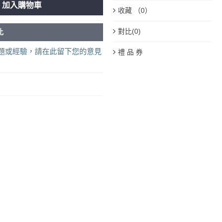
加入購物車
收藏 （
0
）
對比(
0
)
比
題或經驗，請在此留下您的意見
禮 品 券