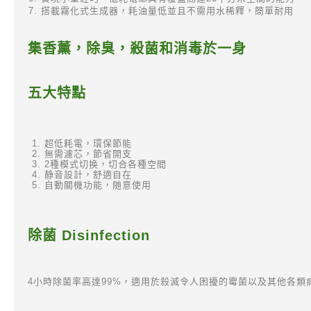
搭載霧化式生成器，耗油量低並且不需用水稀釋，簡單耐用
集香
薰
，除臭，殺菌和消毒於一身
五大特點
超低耗電，環保節能
無需濾芯，節省開支
2種模式切换，切合各種空間
静音設計，舒適自在
自動關機功能，随意使用
除菌 Disinfection
4小時除菌率高達99%，適用於殺滅令人困擾的霉菌以及其他各類