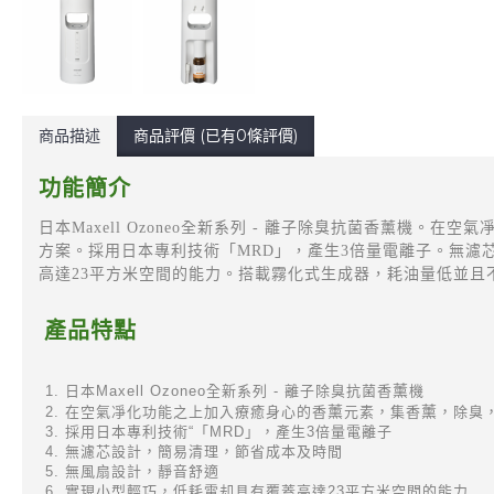
商品描述
商品評價 (已有0條評價)
功能簡介
日本Maxell Ozoneo全新系列 - 離子除臭抗菌香薰機。在
方案。採用日本專利技術「MRD」，產生3倍量電離子。無濾
高達23平方米空間的能力。搭載霧化式生成器，耗油量低並且
產品特點
日本Maxell Ozoneo全新系列 - 離子除臭抗菌香
薰
機
在空氣凈化功能之上加入療癒身心的香
薰
元素，集香
薰
，除臭
採用日本專利技術“「MRD」，產生3倍量電離子
無濾芯設計，簡易清理，節省成本及時間
無風扇設計，靜音舒適
實現小型輕巧，低耗電却具有覆蓋高達23平方米空間的能力