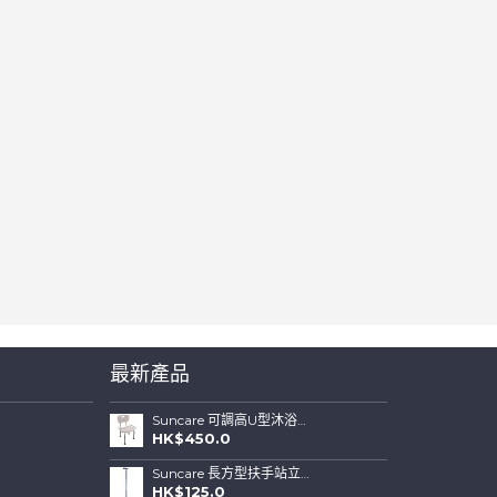
最新產品
Suncare 可調高U型沐浴椅連可拆背板(特闊坐位)
HK$450.0
Suncare 長方型扶手站立式四腳拐杖 ( 藍色)
HK$125.0