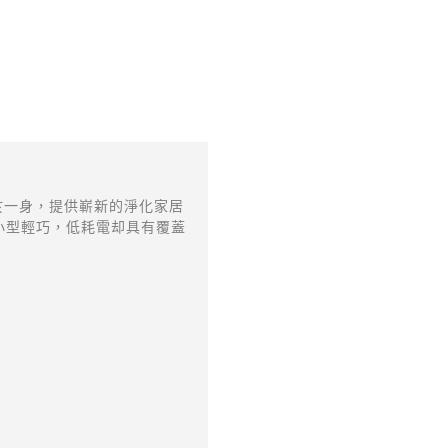
於一身，提供嶄新的淨化家居
小型輕巧，低耗電却具有覆蓋