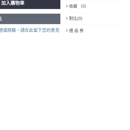
加入購物車
收藏 （
0
）
對比(
0
)
比
題或經驗，請在此留下您的意見
禮 品 券