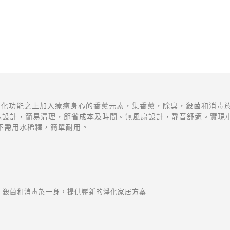
空氣凈化功能之上加入療癒身心的香
薰
元素，集香
薰
，除臭，殺菌和消毒
芯設計，簡易清理，節省成本及時間。無風扇設計，靜音舒適。實現
不需用水稀釋，簡單耐用。
，殺菌和消毒於一身，提供嶄新的淨化家居方案