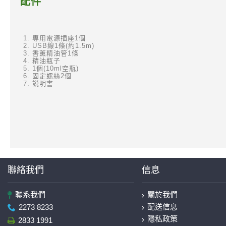
配件
専用電源插座1個
USB線1條(約1.5m)
香薰精油管1條
精油瓶子
1個(10ml空瓶)
固定螺絲2個
説明書
聯絡我們
信息
聯系我們
關於我們
配送信息
2273 8233
隱私政策
2833 1991