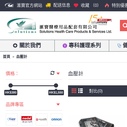
配送信息
滙寶官方網站
收藏 （
0
）
特別優
關於我們
專科護理系列
首頁
血壓計
血壓計
價格：
對比(0)
HK$380
HK$1,550
品牌專區