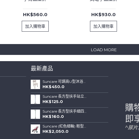
HK$560.0
HK$930.0
加入購物車
加入購物車
LOAD MORE
最新產品
Suncare 可調高U型沐浴椅連可拆背板(特闊坐位)
HK$450.0
Suncare 長方型扶手站立式四腳拐杖 ( 藍色)
HK$125.0
購
Suncare 長方型扶手細四腳站立式拐杖 (綠色)
HK$160.0
即
Suncare (紅色細輪) 輕型鋁合金輪椅帶手剎車
^尿
HK$2,050.0