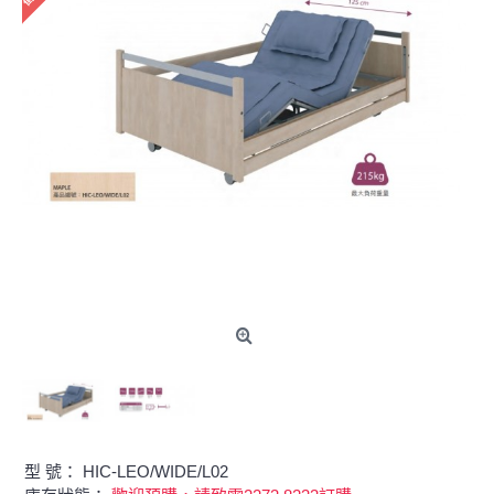
型 號：
HIC-LEO/WIDE/L02