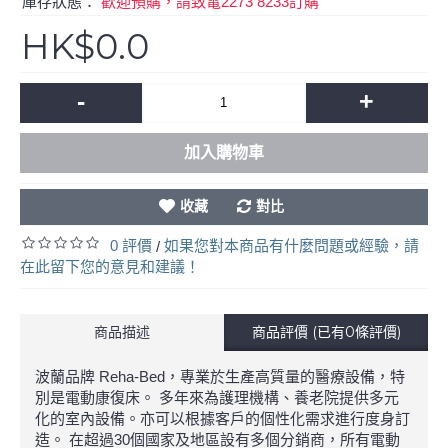
庫存狀態：
歡迎預購，請致電2273 8233訂購
HK$0.0
-
+
加入購物車
收藏
對比
0 評價
如果您對本商品有什麼問題或經驗，請
/
在此留下您的意見和建議！
商品描述
商品評價 (已有0條評價)
波蘭品牌 Reha-Bed，專業於生產高質量的醫療設備，特
別是電動康復床。 多年來為護理機構、養老院提供多元
化的室內設備。亦可以根據客戶的個性化需求進行度身訂
造。 在超過30個國家及地區設有多個分銷商，所有電動