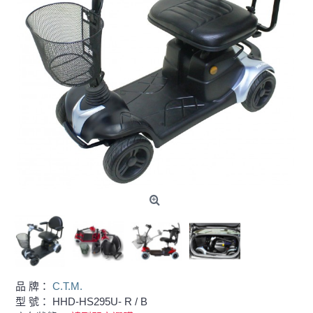
品 牌：
C.T.M.
型 號：
HHD-HS295U- R / B