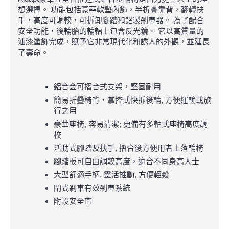
想選擇。 功能包括豪華軟墊內飾，半折疊靠背，翻轉扶
手，高度可調較，可拆卸腳踏和鋁製剎車器。 為了配合
安全功能，後輪胎的輪輻上包含反光鏡。 它以高質量的
油漆塗飾完成，賦予它非常現代化和誘人的外觀，並延長
了壽命。
鋁合金可摺合式支架，堅固耐用
簡易折疊椅背，掌控式快拆後輪, 方便運輸或旅
行之用
豪華座椅, 容易清潔; 更備有多軸式座椅高度調
校
活動式腳踏及扶手, 摺合後方便用者上落輪椅
腳踏板可自由調較高度，適合不同身高人士
大型舒適手柄, 靈活推動, 方便輕鬆
閘式剎車有效剎車系統
附設安全帶