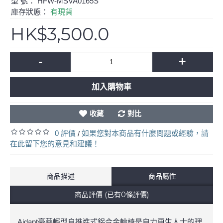
型 號：
HFW-MSVA0165S
庫存狀態：
有現貨
HK$3,500.0
-
+
加入購物車
收藏
對比
0 評價
如果您對本商品有什麼問題或經驗，請
/
在此留下您的意見和建議！
商品描述
商品屬性
商品評價 (已有0條評價)
Aidapt豪華輕型自推進式鋁合金輪椅是自力更生人士的理