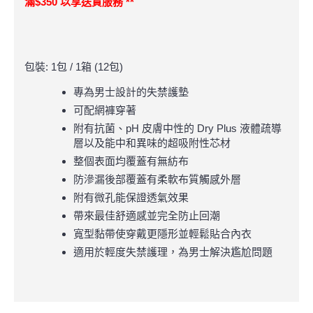
滿$350 以享送貨服務 **
包裝: 1包 / 1箱 (12包)
專為男士設計的失禁護墊
可配網褲穿著
附有抗菌、pH 皮膚中性的 Dry Plus 液體疏導
層以及能中和異味的超吸附性芯材
整個表面均覆蓋有無紡布
防滲漏後部覆蓋有柔軟布質觸感外層
附有微孔能保證透氣效果
帶來最佳舒適感並完全防止回潮
寬型黏帶使穿戴更隱形並輕鬆貼合內衣
適用於輕度失禁護理，為男士解決尷尬問題