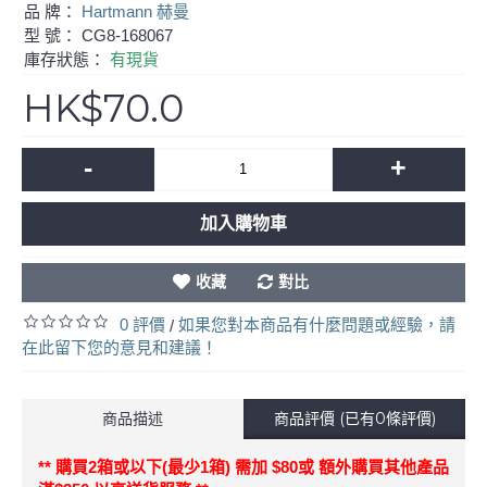
品 牌：
Hartmann 赫曼
型 號：
CG8-168067
庫存狀態：
有現貨
HK$70.0
-
+
加入購物車
收藏
對比
0 評價
如果您對本商品有什麼問題或經驗，請
/
在此留下您的意見和建議！
商品描述
商品評價 (已有0條評價)
** 購買2箱或以下
(最少1箱)
需加 $80或 額外購買其他產品