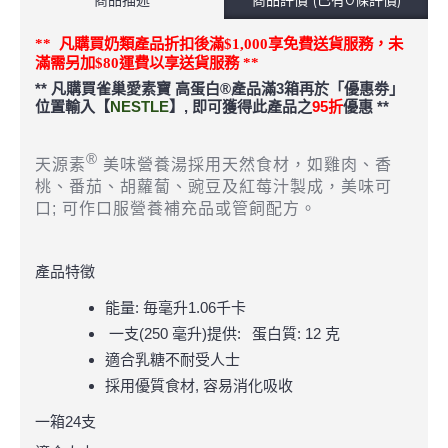
滿
凡購買奶類產品
折扣後
$1,000
享免費送貨服務，未
**
滿
需另加
$80
運費以享送貨服務
**
** 凡購買雀巢愛素寶 高蛋白®產品滿3箱再於「優惠劵」
位置輸入【
NESTLE
】, 即可獲得此產品之
95折
優惠 **
®
天源素
美味營養湯採用天然食材，如雞肉、香
桃、番茄、胡蘿蔔、豌豆及紅莓汁製成，美味可
口; 可作口服營養補充品或管飼配方。
產品特徵
能量: 毎毫升1.06千卡
一支(250 毫升)提供:
蛋白質: 12 克
適合乳糖不耐受人士
採用優質食材, 容易消化吸收
一箱24支