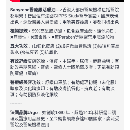
Sanyrene醫療級活膚油
--->香港大部份醫療機構包括醫院
都用緊！皆因佢有法國GIPPS Study醫學實證，臨床表現
出色，深受醫護人員愛戴；用喺美容護膚，亦都同樣出色
植物提煉
，99%高氧脂肪酸，包含亞麻油酸、維他命E；
❌無藥性、❌無毒性、❌無Paraben等歐盟禁用嘅添加物
五大功效
：(1)強化皮膚 (2)加速微血管循環 (3)恢復角質層
鎖水 (4)抗衰老 (5)抗氧化
有效舒緩
皮膚乾燥、濕疹、主婦手、尿疹、靜脈曲張；有
助改善糖尿腳、腎病、電療人士嘅脆弱皮膚；更能有助預
防壓傷（壓瘡）
醫療級美容功效
：舒緩口罩肌；有助處理初期（未化膿）
暗瘡及淡化暗瘡印；有助皮膚抗氧化、抗衰老；有助淡
斑；有助預防及淡化細紋
--------
法國品牌Urgo
，始創於1880 年，超過140年科研傷口護
理及醫療用品歷史，至今銷售網絡多達50個國家，廣泛受
醫院及醫療機構選用