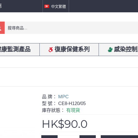
惠
中文繁體
健康監測產品
復康保健系列
感染控制
品 牌：
MPC
型 號：
CE8-H120/05
庫存狀態：
有現貨
HK$90.0