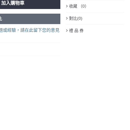
加入購物車
收藏 （
0
）
對比(
0
)
比
題或經驗，請在此留下您的意見
禮 品 券