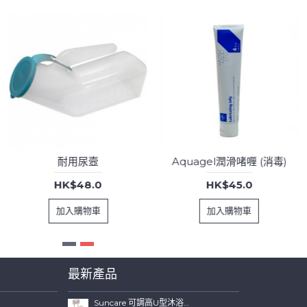
耐用尿壼
Aquagel潤滑啫喱 (消毒)
HK$48.0
HK$45.0
加入購物車
加入購物車
最新產品
Suncare 可調高U型沐浴椅連可拆背板(特闊坐位)