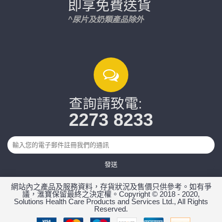
即享免費送貨
^尿片及奶類產品除外
查詢請致電:
2273 8233
發送
網站內之產品及服務資料，存貨狀況及售價只供參考。如有爭
議，滙寶保留最終之決定權。Copyright © 2018 - 2020,
Solutions Health Care Products and Services Ltd., All Rights
Reserved.