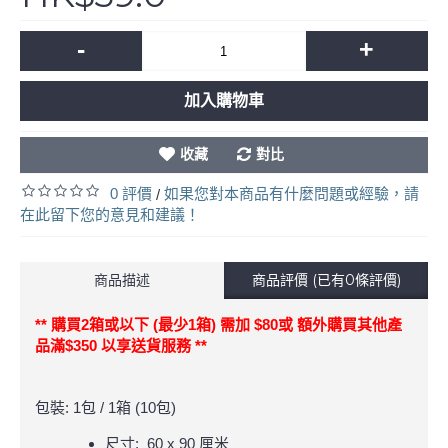
-
+
加入購物車
收藏
對比
0 評價
如果您對本商品有什麼問題或經驗，請
/
在此留下您的意見和建議！
商品描述
商品評價 (已有0條評價)
** 購買2箱或以下
(最少1箱)
需加 $80或 額外購買其他產
品滿$350 以享送貨服務 **
包裝: 1包 / 1箱 (10包)
尺寸: 60 x 90 厘米