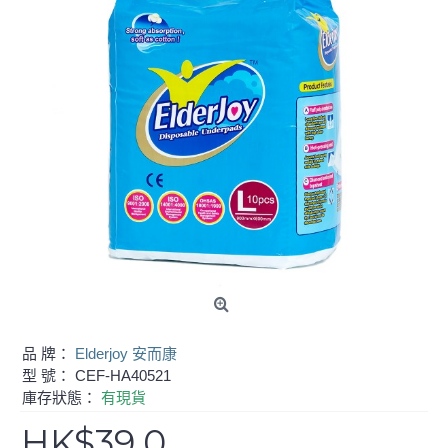
品 牌：
Elderjoy 安而康
型 號：
CEF-HA40521
庫存狀態：
有現貨
HK$39.0