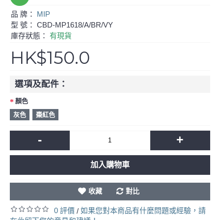
品 牌：
MIP
型 號：
CBD-MP1618/A/BR/VY
庫存狀態：
有現貨
HK$150.0
選項及配件：
顏色
灰色
棗紅色
-
+
加入購物車
收藏
對比
0 評價
如果您對本商品有什麼問題或經驗，請
/