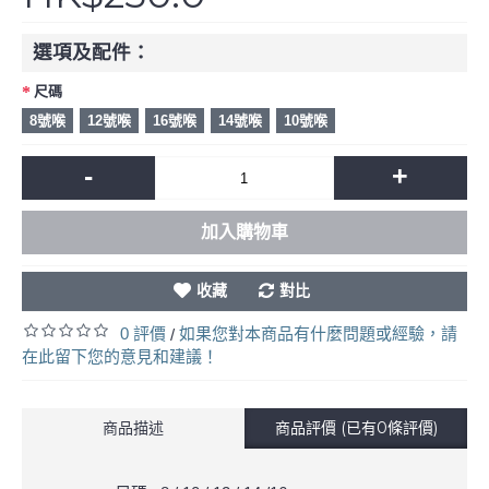
選項及配件：
尺碼
8號喉
12號喉
16號喉
14號喉
10號喉
-
+
加入購物車
收藏
對比
0 評價
如果您對本商品有什麼問題或經驗，請
/
在此留下您的意見和建議！
商品描述
商品評價 (已有0條評價)