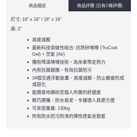
商品描述
商品評價 (已有0條評價)
尺寸: 16" x 16" / 18" x 16"
高: 2"
高度減壓
最新科技突破性組合
抗熱矽啫喱
:
(TruCool
空氣
Gel) +
(Air)
獨有降溫啫喱技術，為坐者帶走熱力
內有抗菌銀膜，有效抗菌防污
個互通浮動氣囊、高度減壓、防止壓瘡形成
34
或惡化
能簡易地調校至個人所需的舒適度
輕巧便攜、防水易潔、令護理人員更方便
可承受重量
: 130kg
附有防水防污防滑的彈性透氣坐墊套