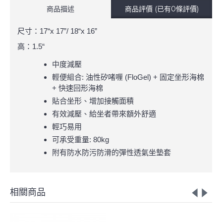
商品描述
商品評價 (已有0條評價)
尺寸：17“x 17”/ 18“x 16”
高：1.5“
中度減壓
輕便組合: 油性
啫喱 (FloGel) + 固定坐形海棉
矽
+ 快速回形海棉
貼合坐形、增加接觸面積
有效減壓、給坐者帶來額外舒適
輕巧易用
可承受重量: 80kg
附有防水防污防滑的彈性透氣坐墊套
相關商品