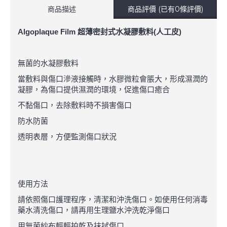
商品描述
商品評價 (已有0條評價)
Algoplaque Film 超薄密封式水凝膠敷料(人工皮)
無菌的水凝膠敷料
當敷料與傷口滲液接觸時，水膠微粒會脹大，形成濕潤的
凝膠，為傷口提供濕潤的環境，促進傷口癒合
不黏傷口，去除敷料時不損害傷口
防水防菌
透明表層，方便監測傷口狀況
使用方法
請依照傷口護理程序，清潔和沖洗傷口。如使用任何消毒
藥水清洗傷口，請再用生理鹽水沖洗乾淨傷口
用無菌紗布輕輕拍乾及抹拭傷口