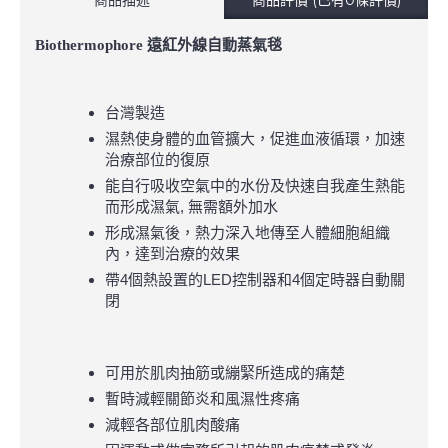
Biothermophore
遠紅外線自動蒸氣毯
台灣製造
濕熱使身體的血管擴大，促進血液循環，加速
治療部位的復原
能自行吸收空氣中的水份及快速自我產生熱能
而形成濕氣, 無需額外加水
形成濕氣後，熱力深入地傳至人體細胞組織
內，達到治療的效果
帶4個熱設置的LED控制器和4個定時器自動關
閉
可用於肌肉抽筋或繃緊所造成的痛楚
暫時減輕關節炎和風濕性疼痛
減輕各部位肌肉酸痛