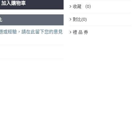
加入購物車
收藏 （
0
）
對比(
0
)
比
題或經驗，請在此留下您的意見
禮 品 券