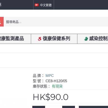
惠
中文繁體
健康監測產品
復康保健系列
感染控制
品 牌：
MPC
型 號：
CE8-H120/05
庫存狀態：
有現貨
HK$90.0