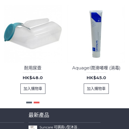
耐用尿壼
Aquagel潤滑啫喱 (消毒)
HK$48.0
HK$45.0
加入購物車
加入購物車
最新產品
Suncare 可調高U型沐浴椅連可拆背板(特闊坐位)