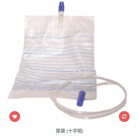
尿袋 (十字咀)