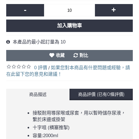
-
+
加入購物車
本產品的最小起訂量為 10
收藏
對比
0 評價
如果您對本商品有什麼問題或經驗，請
/
在此留下您的意見和建議！
商品描述
商品評價 (已有0條評價)
接駁耐用導尿喉或尿套，用以暫時儲存尿液，
繫於床邊或掛架
十字咀
(
横塞推掣
)
容量:2000ml